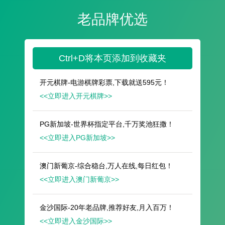
遥想公瑾当年，小乔初嫁了，雄姿英发。
羽扇纶巾，谈笑间，樯橹灰飞烟灭。
故国神游，多情应笑我，早生华发。
人生如梦，一尊还酹江月。